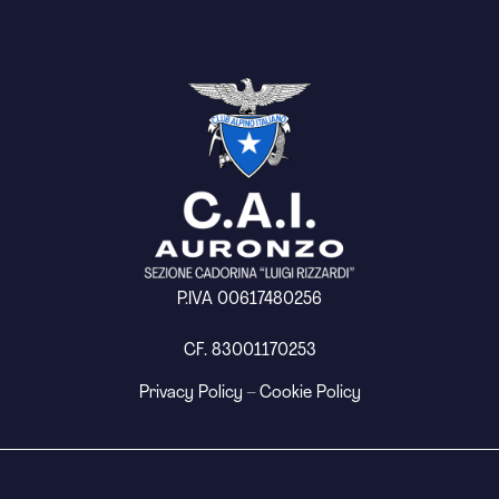
P.IVA 00617480256
CF. 83001170253
Privacy Policy
–
Cookie Policy