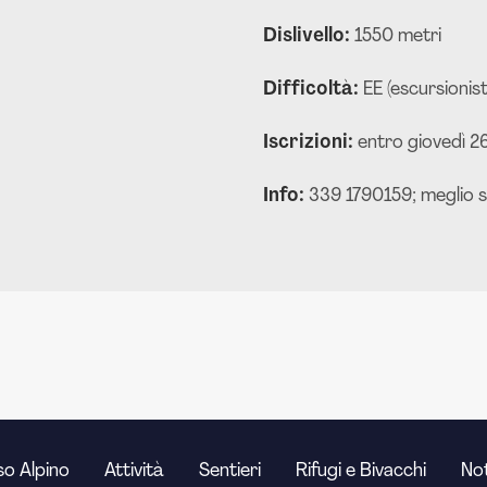
Dislivello:
1550 metri
Difficoltà:
EE (escursionis
Iscrizioni:
entro giovedì 2
Info:
339 1790159; meglio 
o Alpino
Attività
Sentieri
Rifugi e Bivacchi
Not