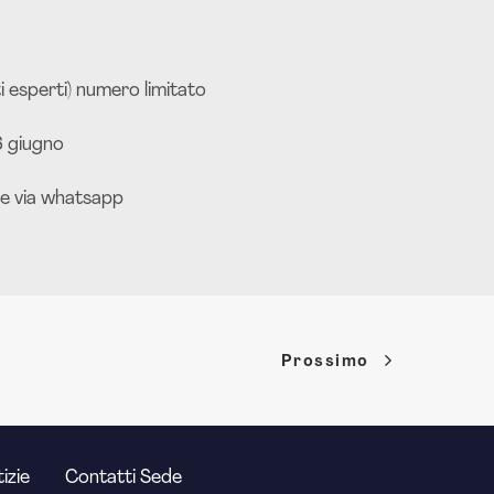
ti esperti) numero limitato
6 giugno
se via whatsapp
Prossimo
izie
Contatti Sede