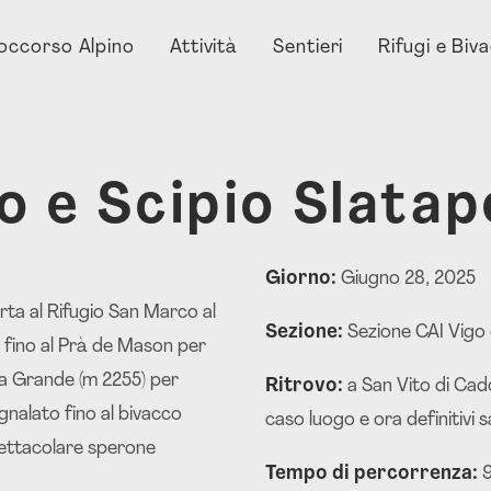
occorso Alpino
Attività
Sentieri
Rifugi e Biv
o e Scipio Slata
Giorno:
Giugno 28, 2025
rta al Rifugio San Marco al
Sezione:
Sezione CAI Vigo
o fino al Prà de Mason per
ella Grande (m 2255) per
Ritrovo:
a San Vito di Cado
gnalato fino al bivacco
caso luogo e ora definitivi 
spettacolare sperone
Tempo di percorrenza:
9