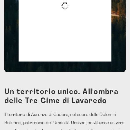
Nubi Sparse
Wind Gust:
7 mph
Clouds:
76%
Visibility:
10 km
Sunrise:
05:59
Sunset:
20:32
57 %
1019 mb
6 mph
Un territorio unico. All'ombra
delle Tre Cime di Lavaredo
Il territorio di Auronzo di Cadore, nel cuore delle Dolomiti
Bellunesi, patrimonio dell’Umanità Unesco, costituisce un vero