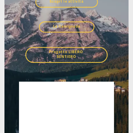
Scopri le attività
La Camignada
Progetto LIBERO 
SENTIERO
Auronzo di Cadore
15:00,
Ago 8, 2026
27
°C