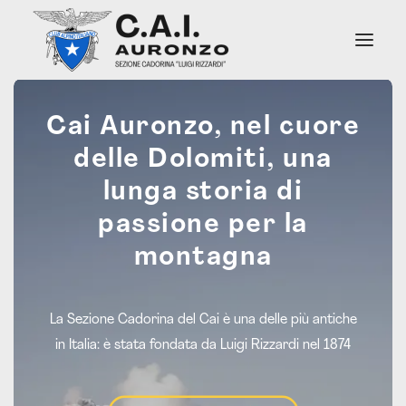
Cai Auronzo, nel cuore
Chi Siamo
delle Dolomiti, una
Soccorso Alpino
Attività
lunga storia di
Sentieri
passione per la
Rifugi e Bivacchi
Notizie
montagna
Contatti Sede
La Sezione Cadorina del Cai è una delle più antiche
in Italia: è stata fondata da Luigi Rizzardi nel 1874