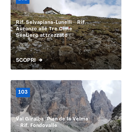
Rif. Selvapiana-Lunelli – Rif.
Auronzo alle Tre Cime
Sentiero attrezzato
SCOPRI
103
Val Giralba (Pian de la Vèlma)
– Rif. Fondovalle