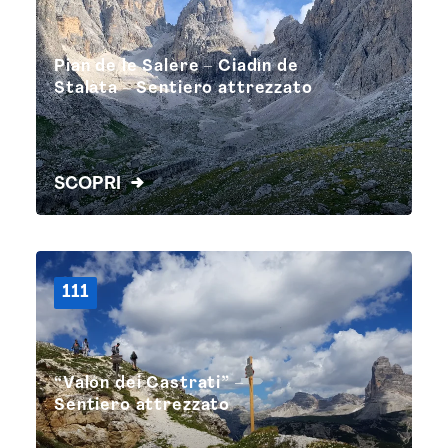
Pian de le Salère – Ciadìn de
Stalàta – Sentiero attrezzato
SCOPRI
111
“Valón dei Castrati” –
Sentiero attrezzato