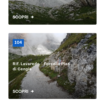
SCOPRI
104
Rif. Lavaredo – Forcella Pian
di Cengia
SCOPRI