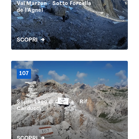
Val Marzón – Sotto Forcella
de l’Agnèl
SCOPRI
107
Sopra Lago di Cengia – Rif.
Carducci
SCOPRI