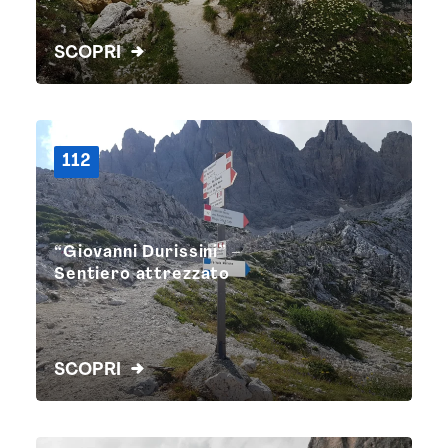
SCOPRI
112
“Giovanni Durissini” –
Sentiero attrezzato
SCOPRI