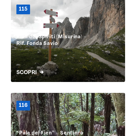
115
Pian dei Spiriti (Misurina) –
Rif. Fonda Savio
SCOPRI
116
“Pala del Fién” – Sentiero