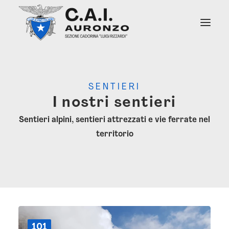
Chi Siamo
SENTIERI
Soccorso Alpino
I nostri sentieri
Attività
Sentieri
Sentieri alpini, sentieri attrezzati e vie ferrate nel
Rifugi e Bivacchi
territorio
Notizie
Contatti Sede
101