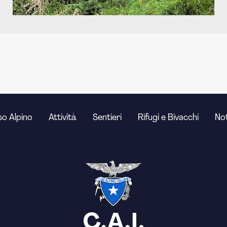
o Alpino
Attività
Sentieri
Rifugi e Bivacchi
Not