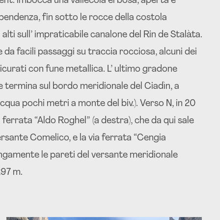
l sent. imbocca una vallecola erbosa, aperta e
 pendenza, fin sotto le rocce della costola
 alti sull’ impraticabile canalone del Rin de Stalàta.
 da facili passaggi su traccia rocciosa, alcuni dei
icurati con fune metallica. L’ ultimo gradone
e termina sul bordo meridionale del Ciadìn, a
cqua pochi metri a monte del biv.). Verso N, in 20
ia ferrata “Aldo Roghel” (a destra), che da qui sale
 versante Comelico, e la via ferrata “Cengia
lungamente le pareti del versante meridionale
297 m.