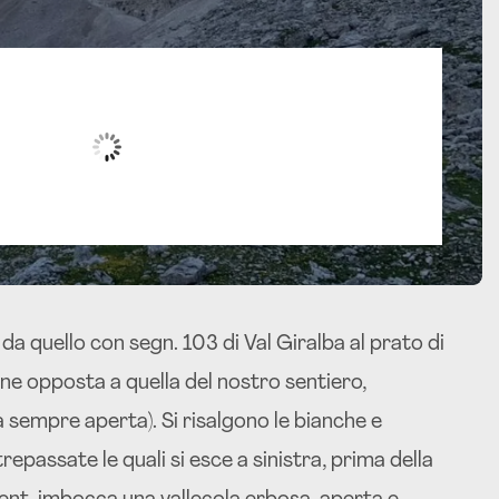
Ago 6, 2026
Humidity:
78 %
Pressure:
1017 mb
Wind:
5 mph
Wind Gust:
4 mph
Clouds:
100%
Visibility:
10 km
Sunrise:
05:56
Sunset:
20:35
da quello con segn. 103 di Val Giralba al prato di
zione opposta a quella del nostro sentiero,
 sempre aperta). Si risalgono le bianche e
repassate le quali si esce a sinistra, prima della