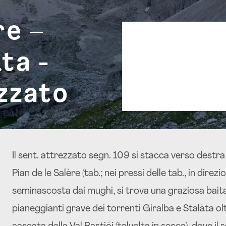
re –
Auronzo di Cadore
04:15,
ta -
20
°C
zzato
Cielo Coperto
Il sent. attrezzato segn. 109 si stacca verso destra 
Pian de le Salère (tab.; nei pressi delle tab., in dire
seminascosta dai mughi, si trova una graziosa baita
pianeggianti grave dei torrenti Giralba e Stalàta olt