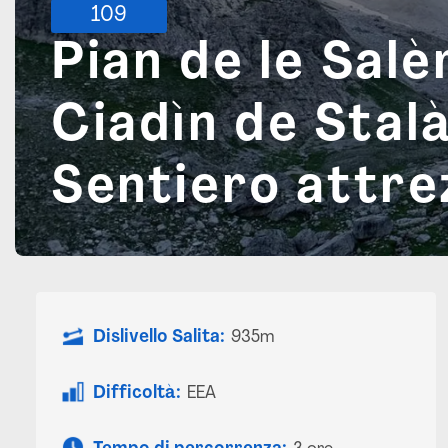
109
Pian de le Salè
Ciadìn de Stalà
Sentiero attre
Dislivello Salita:
935m
Difficoltà:
EEA