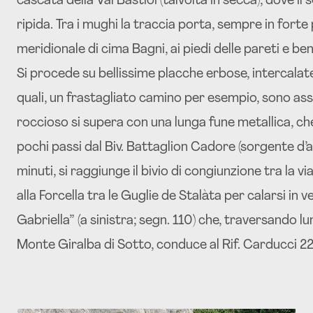
cascata della Val Bastiói (talvolta in secca), dove i
ripida. Tra i mughi la traccia porta, sempre in forte
meridionale di cima Bagni, ai piedi delle pareti e ben
Si procede su bellissime placche erbose, intercalate
quali, un frastagliato camino per esempio, sono ass
roccioso si supera con una lunga fune metallica, ch
pochi passi dal Biv. Battaglion Cadore (sorgente d’a
minuti, si raggiunge il bivio di congiunzione tra la v
alla Forcella tra le Guglie de Stalàta per calarsi in
Gabriella” (a sinistra; segn. 110) che, traversando 
Monte Giralba di Sotto, conduce al Rif. Carducci 2