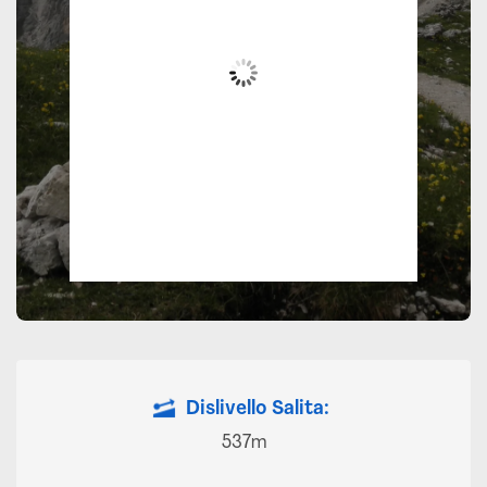
27
Pioggia Leggera
Wind Gust:
4 mph
Clouds:
18%
Visibility:
10 km
Sunrise:
05:59
Sunset:
20:32
50 %
1017 mb
5 mph
Dislivello Salita:
537m