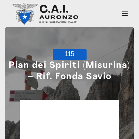
Chi Siamo
115
Soccorso Alpino
Pian dei Spiriti (Misurina)
Attività
Sentieri
– Rif. Fonda Savio
Rifugi e Bivacchi
Notizie
Contatti Sede
Auronzo di Cadore
14:15,
Ago 8, 2026
°C