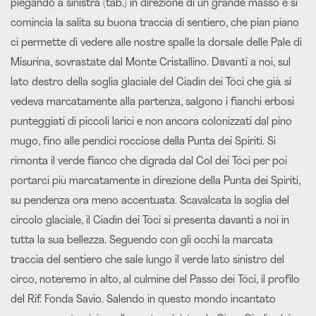
piegando a sinistra (tab.) in direzione di un grande masso e si
comincia la salita su buona traccia di sentiero, che pian piano
ci permette di vedere alle nostre spalle la dorsale delle Pale di
Misurina, sovrastate dal Monte Cristallino. Davanti a noi, sul
lato destro della soglia glaciale del Ciadìn dei Tóci che già si
vedeva marcatamente alla partenza, salgono i fianchi erbosi
punteggiati di piccoli larici e non ancora colonizzati dal pino
mugo, fino alle pendici rocciose della Punta dei Spiriti. Si
rimonta il verde fianco che digrada dal Col dei Tóci per poi
portarci più marcatamente in direzione della Punta dei Spiriti,
su pendenza ora meno accentuata. Scavalcata la soglia del
circolo glaciale, il Ciadìn dei Tóci si presenta davanti a noi in
tutta la sua bellezza. Seguendo con gli occhi la marcata
traccia del sentiero che sale lungo il verde lato sinistro del
circo, noteremo in alto, al culmine del Passo dei Tóci, il profilo
del Rif. Fonda Savio. Salendo in questo mondo incantato