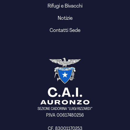
Rifugi e Bivacchi
Notizie
Contatti Sede
P.IVA 00617480256
CF. 83001170253