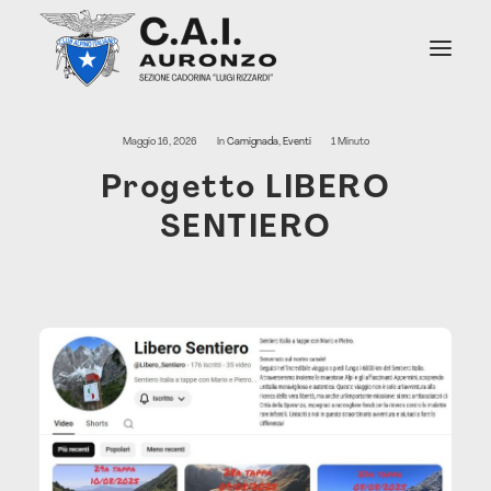
Maggio 16, 2026
In
Camignada
,
Eventi
1 Minuto
Chi Siamo
Progetto LIBERO
Soccorso Alpino
SENTIERO
Attività
Sentieri
Rifugi e Bivacchi
Notizie
Contatti Sede