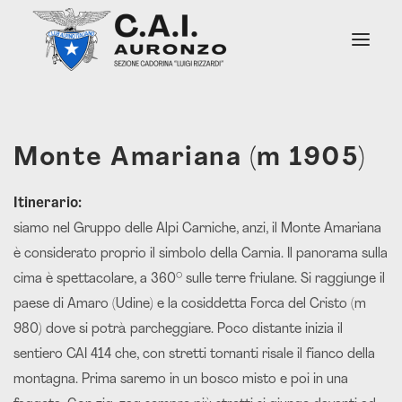
Chi Siamo
Monte Amariana (m 1905)
Soccorso Alpino
Attività
Itinerario:
Sentieri
Rifugi e Bivacchi
siamo nel Gruppo delle Alpi Carniche, anzi, il Monte Amariana
Notizie
è considerato proprio il simbolo della Carnia. Il panorama sulla
Contatti Sede
cima è spettacolare, a 360° sulle terre friulane. Si raggiunge il
paese di Amaro (Udine) e la cosiddetta Forca del Cristo (m
980) dove si potrà parcheggiare. Poco distante inizia il
sentiero CAI 414 che, con stretti tornanti risale il fianco della
montagna. Prima saremo in un bosco misto e poi in una