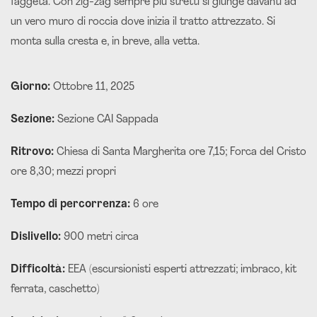
faggeta. Con zig-zag sempre più stretti si giunge davanti ad
un vero muro di roccia dove inizia il tratto attrezzato. Si
monta sulla cresta e, in breve, alla vetta.
Giorno:
Ottobre 11, 2025
Sezione:
Sezione CAI Sappada
Ritrovo:
Chiesa di Santa Margherita ore 7,15; Forca del Cristo
ore 8,30; mezzi propri
Tempo di percorrenza:
6 ore
Dislivello:
900 metri circa
Difficoltà:
EEA (escursionisti esperti attrezzati; imbraco, kit
ferrata, caschetto)