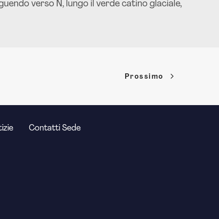
guendo verso N, lungo il verde catino glaciale,
Prossimo
izie
Contatti Sede