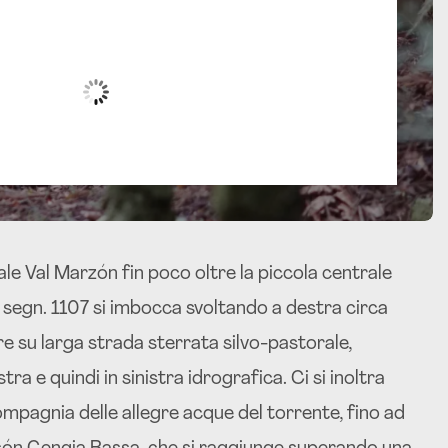
,
Ago 7, 2026
Humidity:
80 %
Pressure:
1019
mb
Wind:
4 mph
Wind Gust:
7 mph
Clouds:
96%
Visibility:
6.052
km
Sunrise:
05:58
Sunset:
20:34
ale Val Marzón fin poco oltre la piccola centrale
t. segn. 1107 si imbocca svoltando a destra circa
re su larga strada sterrata silvo-pastorale,
ra e quindi in sinistra idrografica. Ci si inoltra
compagnia delle allegre acque del torrente, fino ad