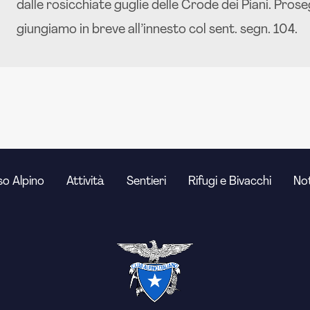
dalle rosicchiate guglie delle Crode dei Piani. Prose
giungiamo in breve all’innesto col sent. segn. 104.
o Alpino
Attività
Sentieri
Rifugi e Bivacchi
Not