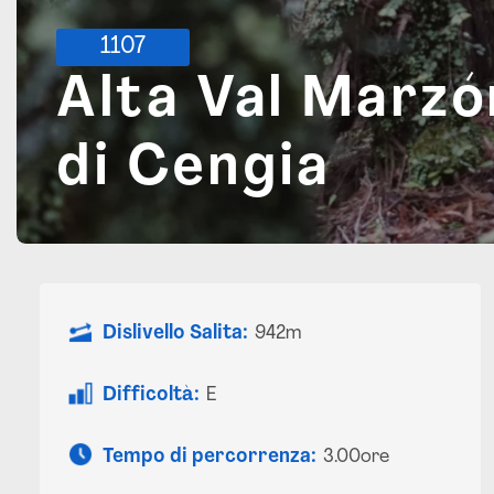
1107
Alta Val Marzó
di Cengia
Dislivello Salita:
942m
Difficoltà:
E
Tempo di percorrenza:
3.00ore