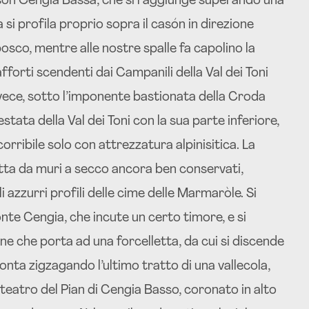
asón Cengia Bassa, che si raggiunge superando una
ia si profila proprio sopra il casón in direzione
bosco, mentre alle nostre spalle fa capolino la
forti scendenti dai Campanili della Val dei Toni
nvece, sotto l’imponente bastionata della Croda
testata della Val dei Toni con la sua parte inferiore,
corribile solo con attrezzatura alpinisitica. La
etta da muri a secco ancora ben conservati,
li azzurri profili delle cime delle Marmaròle. Si
te Cengia, che incute un certo timore, e si
ne che porta ad una forcelletta, da cui si discende
nta zigzagando l’ultimo tratto di una vallecola,
teatro del Pian di Cengia Basso, coronato in alto