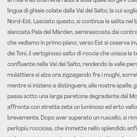
arrivare ad un’amena radura sulla quale sorge il C
lingua di ghiaie colate dalla Val del Salto, la cui sogl
Nord-Est. Lasciato questo, si continua la salita nel 
slanciata Pala del Màrden, seminascosta dai contraf
che vediamo in primo piano; verso Est si osserva i
dei Toni, il vertiginoso salto di roccia che unisce la 
confluente nella Val del Salto, rendendo la valle per
mulattiera si alza ora zigzagando fra i mughi, sorr
mentre si iniziano a distinguere, alle nostre spalle, g
passa sotto una larga paretona degradante dal Mon
affronta con strette zeta un luminoso ed erto vallo
brevemente. Dopo aver superato un ruscello, si rimo
perlopiù rocciosa, che immette nello splendido anfi