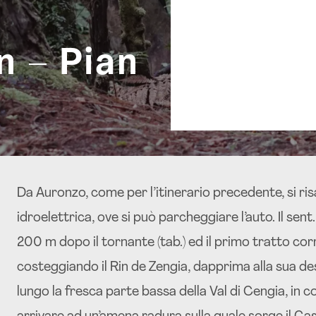
Auronzo di Cadore
23:00
n – Pian
22
°C
Cielo Coperto
Da Auronzo, come per l’itinerario precedente, si ris
idroelettrica, ove si può parcheggiare l’auto. Il sen
200 m dopo il tornante (tab.) ed il primo tratto cor
costeggiando il Rin de Zengia, dapprima alla sua dest
lungo la fresca parte bassa della Val di Cengia, in 